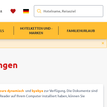
Hotelname, Reiseziel
kt
HOTELKETTEN UND -
ELS
FAMILIENURLAUB
MARKEN
ngen
tours dynamisch
und
byebye
zur Verfügung. Die Dokumente sind
Reader auf Ihrem Computer installiert haben, können Sie