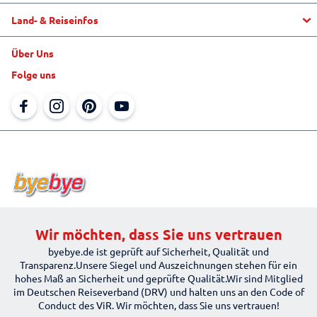
Land- & Reiseinfos
Aktuelle Informationen
Service & Kontakt
Über Uns
Urlaubsziele & Länderinfos
Fragen und Antworten
Folge uns
Top Hotels
"mein alltours" App
Unternehmen
Reiseblog
alltours FlexTarif
Jobs
Rundreisen
Online-Kataloge
Newsletter
Ausflüge vor Ort
Reisebürosuche
Newsroom
Reiseschutz
Für Reisebüros
Mietwagen
Beförderungsbedingungen der Fluggesellschaften
Wir möchten, dass Sie uns vertrauen
byebye.de ist geprüft auf Sicherheit, Qualität und
Transparenz.Unsere Siegel und Auszeichnungen stehen für ein
hohes Maß an Sicherheit und geprüfte Qualität.Wir sind Mitglied
im Deutschen Reiseverband (DRV) und halten uns an den Code of
Conduct des ViR. Wir möchten, dass Sie uns vertrauen!