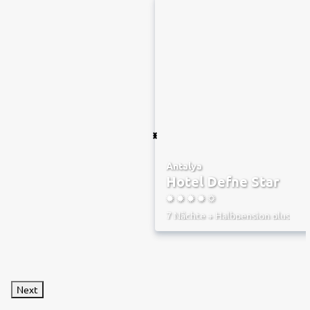
Antalya
Hotel Defne Star
4.5
7 Nächte
+
Halbpension plus
Next