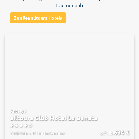
Traumurlaub.
Zu allen alltoura Hotels
Antalya
alltoura Club Hotel La Benata
4.5
634
€
p.P. ab
7 Nächte
+
All Inclusive plus