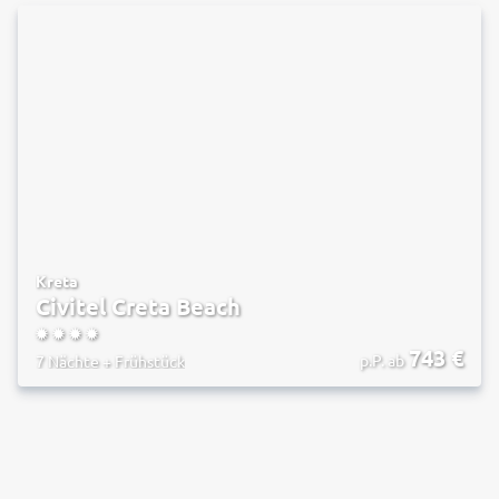
Kreta
Civitel Creta Beach
4
743
€
p.P. ab
7 Nächte
+
Frühstück