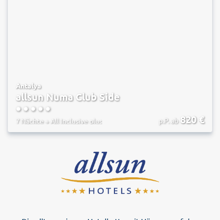
Antalya
allsun Numa Club Side
5
820
€
p.P. ab
7 Nächte
+
All Inclusive plus