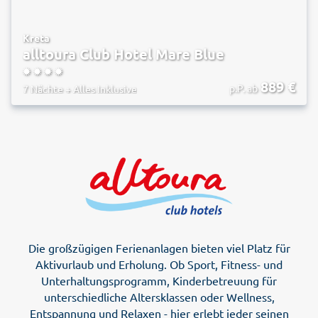
Kreta
alltoura Club Hotel Mare Blue
4
889
€
p.P. ab
7 Nächte
+
Alles Inklusive
Die großzügigen Ferienanlagen bieten viel Platz für
Aktivurlaub und Erholung. Ob Sport, Fitness- und
Unterhaltungsprogramm, Kinderbetreuung für
unterschiedliche Altersklassen oder Wellness,
Entspannung und Relaxen - hier erlebt jeder seinen