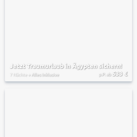
Jetzt Traumurlaub in Ägypten sichern!
533
€
p.P. ab
7 Nächte
+
Alles Inklusive