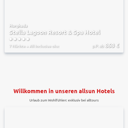
Hurghada
Stella Lagoon Resort & Spa Hotel
5
868
€
p.P. ab
7 Nächte
+
All Inclusive plus
Willkommen in unseren allsun Hotels
Urlaub zum Wohlfühlen: exklusiv bei alltours