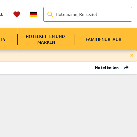
Hotelname, Reiseziel
kt
HOTELKETTEN UND -
ELS
FAMILIENURLAUB
MARKEN
Hotel teilen