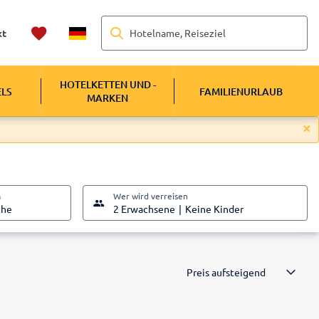
Hotelname, Reiseziel
kt
HOTELKETTEN UND -
ELS
FAMILIENURLAUB
MARKEN
m
Wer wird verreisen
che
2 Erwachsene
Keine Kinder
Preis aufsteigend