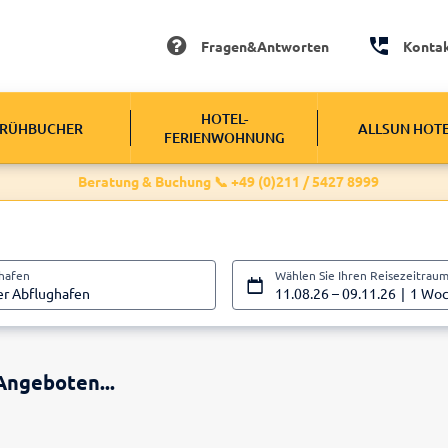
Fragen&Antworten
Konta
HOTEL-
RÜHBUCHER
ALLSUN HOT
FERIENWOHNUNG
Beratung & Buchung 📞 +49 (0)211 / 5427 8999
ghafen
Wählen Sie Ihren Reisezeitrau
er Abflughafen
11.08.26
–
09.11.26
1 Wo
Angeboten...