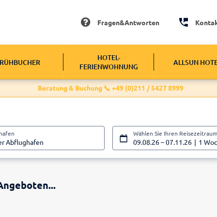
Fragen&Antworten
Konta
HOTEL-
RÜHBUCHER
ALLSUN HOT
FERIENWOHNUNG
Beratung & Buchung 📞 +49 (0)211 / 5427 8999
ghafen
Wählen Sie Ihren Reisezeitrau
er Abflughafen
09.08.26
–
07.11.26
1 Wo
Angeboten...