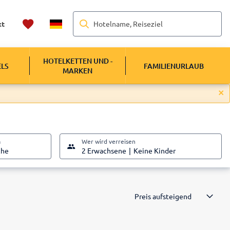
Hotelname, Reiseziel
kt
HOTELKETTEN UND -
ELS
FAMILIENURLAUB
MARKEN
m
Wer wird verreisen
che
2 Erwachsene
Keine Kinder
Preis aufsteigend