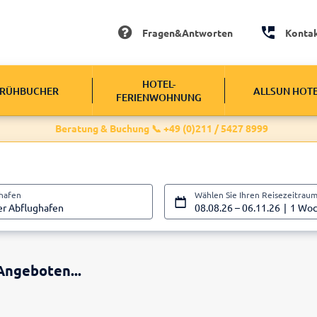
Fragen&Antworten
Konta
HOTEL-
RÜHBUCHER
ALLSUN HOT
FERIENWOHNUNG
Beratung & Buchung 📞 +49 (0)211 / 5427 8999
ghafen
Wählen Sie Ihren Reisezeitrau
er Abflughafen
08.08.26
–
06.11.26
1 Wo
Angeboten...