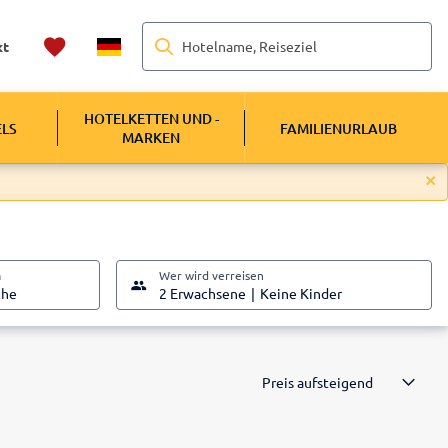
Hotelname, Reiseziel
kt
HOTELKETTEN UND -
ELS
FAMILIENURLAUB
MARKEN
m
Wer wird verreisen
che
2 Erwachsene
Keine Kinder
Preis aufsteigend