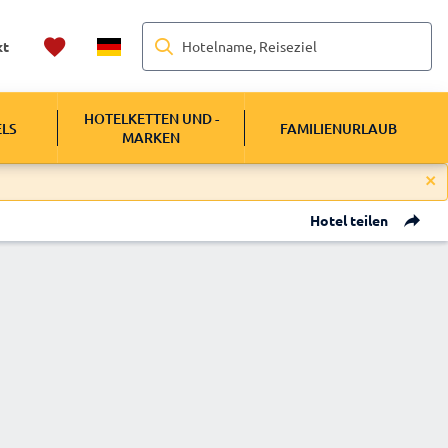
Hotelname, Reiseziel
kt
HOTELKETTEN UND -
ELS
FAMILIENURLAUB
MARKEN
Hotel teilen