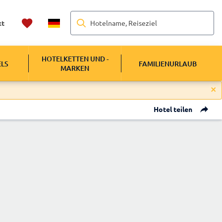
Hotelname, Reiseziel
kt
HOTELKETTEN UND -
ELS
FAMILIENURLAUB
MARKEN
Hotel teilen