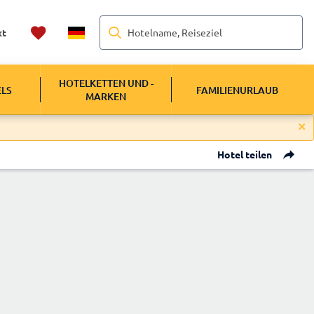
Hotelname, Reiseziel
kt
HOTELKETTEN UND -
ELS
FAMILIENURLAUB
MARKEN
Hotel teilen