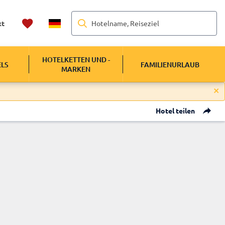
Hotelname, Reiseziel
kt
HOTELKETTEN UND -
ELS
FAMILIENURLAUB
MARKEN
Hotel teilen