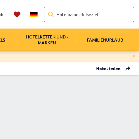
Hotelname, Reiseziel
kt
HOTELKETTEN UND -
ELS
FAMILIENURLAUB
MARKEN
Hotel teilen